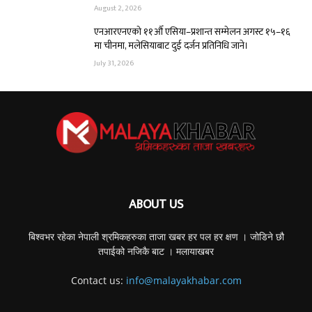
August 2, 2026
एनआरएनएको ११औँ एसिया–प्रशान्त सम्मेलन अगस्ट १५–१६
मा चीनमा, मलेसियाबाट दुई दर्जन प्रतिनिधि जाने।
July 31, 2026
ABOUT US
बिश्वभर रहेका नेपाली श्रमिकहरुका ताजा खबर हर पल हर क्षण । जोडिने छौ
तपाईको नजिकै बाट । मलायाखबर
Contact us:
info@malayakhabar.com