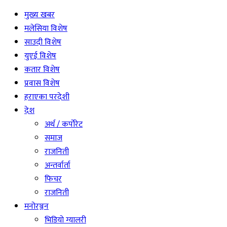
मुख्य खबर
मलेसिया विशेष
साउदी विशेष
युएई विशेष
कतार विशेष
प्रवास विशेष
हराएका परदेशी
देश
अर्थ / कर्पोरेट
समाज
राजनिती
अन्तर्वार्ता
फिचर
राजनिती
मनोरञ्जन
भिडियो ग्यालरी