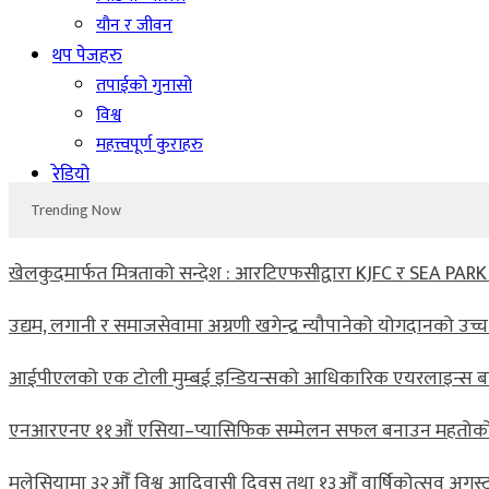
यौन र जीवन
थप पेजहरु
तपाईको गुनासो
विश्व
महत्त्वपूर्ण कुराहरु
रेडियो
Trending Now
खेलकुदमार्फत मित्रताको सन्देश : आरटिएफसीद्वारा KJFC र SEA PAR
उद्यम, लगानी र समाजसेवामा अग्रणी खगेन्द्र न्यौपानेको योगदानको उच्च 
आईपीएलको एक टोली मुम्बई इन्डियन्सको आधिकारिक एयरलाइन्स बन
एनआरएनए ११औं एसिया–प्यासिफिक सम्मेलन सफल बनाउन महतोको य
मलेसियामा ३२औँ विश्व आदिवासी दिवस तथा १३औँ वार्षिकोत्सव अगस्ट