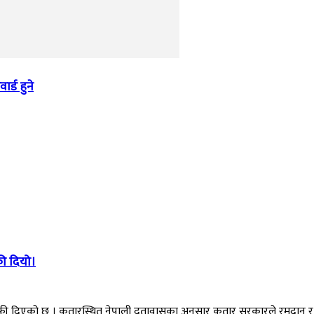
ड हुने‍
ी दियो।
फी दिएको छ । कतारस्थित नेपाली दूतावासका अनुसार कतार सरकारले रमदान र