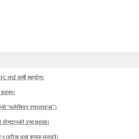
K FC लाई जर्सी सहयोग।
प्रशंसा।
्यो “मलेसियन एयरलाइन्स”।
ोगदानको उच्च प्रशंसा।
 ९ तारिख भव्य रूपमा मनाइने।