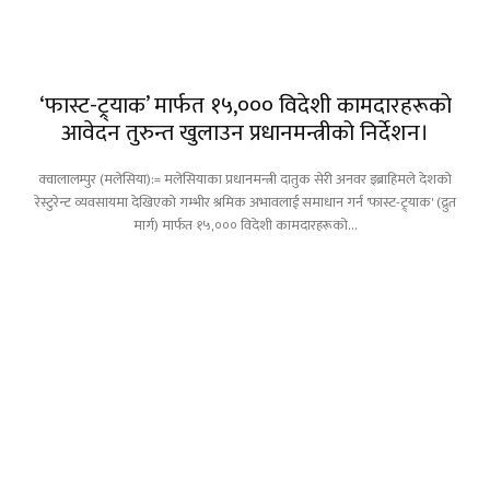
‘फास्ट-ट्र्याक’ मार्फत १५,००० विदेशी कामदारहरूको
आवेदन तुरुन्त खुलाउन प्रधानमन्त्रीको निर्देशन।
क्वालालम्पुर (मलेसिया):= मलेसियाका प्रधानमन्त्री दातुक सेरी अनवर इब्राहिमले देशको
रेस्टुरेन्ट व्यवसायमा देखिएको गम्भीर श्रमिक अभावलाई समाधान गर्न 'फास्ट-ट्र्याक' (द्रुत
मार्ग) मार्फत १५,००० विदेशी कामदारहरूको...