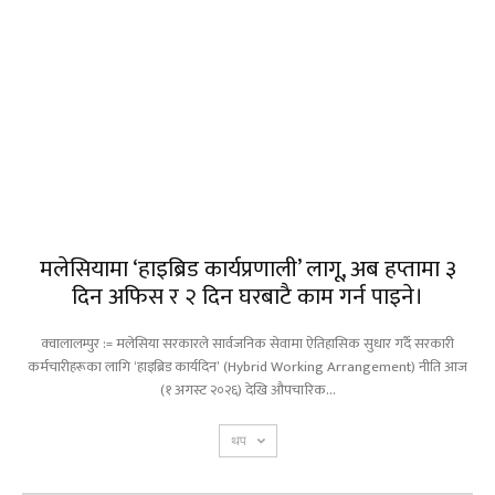
मलेसियामा ‘हाइब्रिड कार्यप्रणाली’ लागू, अब हप्तामा ३
दिन अफिस र २ दिन घरबाटै काम गर्न पाइने।
क्वालालम्पुर := मलेसिया सरकारले सार्वजनिक सेवामा ऐतिहासिक सुधार गर्दै सरकारी
कर्मचारीहरूका लागि ‘हाइब्रिड कार्यदिन’ (Hybrid Working Arrangement) नीति आज
(१ अगस्ट २०२६) देखि औपचारिक...
थप