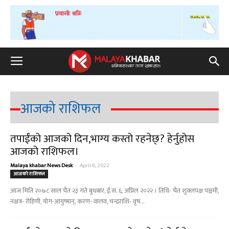
आजको राशिफल
तपाईंको आजको दिन,भाग्य कस्तो रहनेछ्? हेर्नुहोस
आजको राशिफल।
Malaya khabar News Desk
-
April 6, 2022
आजको राशिफल
आज मिति २०७८ साल चैत २३ गते बुधबार, ई.सं. ६, अप्रिल २०२२ । तिथि- चैत शुक्लपक्ष पञ्चमी,
नक्षत्र- रोहिणी, योग-आयुष्मान्, करण- वालव, चन्द्रराशि- वृष...