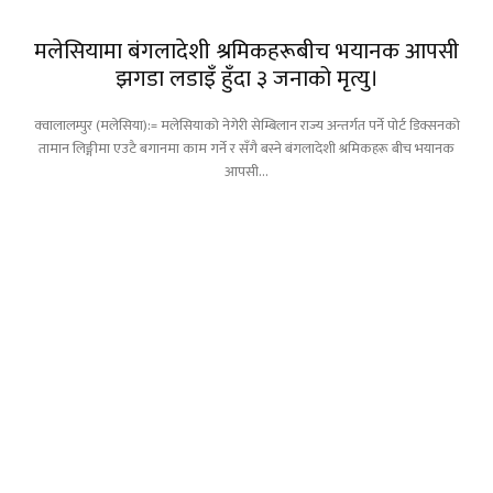
मलेसियामा बंगलादेशी श्रमिकहरूबीच भयानक आपसी
झगडा लडाइँ हुँदा ३ जनाको मृत्यु।
क्वालालम्पुर (मलेसिया):= मलेसियाको नेगेरी सेम्बिलान राज्य अन्तर्गत पर्ने पोर्ट डिक्सनको
तामान लिङ्गीमा एउटै बगानमा काम गर्ने र सँगै बस्ने बंगलादेशी श्रमिकहरू बीच भयानक
आपसी...