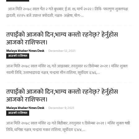
आज मिति २०७८ साल चैत २ गते बुधबार, ई.सं. १६ मार्च २०२२ । तिथि- फाल्गुण शुक्लपक्ष
द्वादशी, १२ः१५ बजे उप्रान्त त्रयोदशी, नक्षत्र- अश्लेषा, योग-...
तपाईंको आजको दिन,भाग्य कस्तो रहनेछ्? हेर्नुहोस
आजको राशिफल।
Malaya khabar News Desk
-
December 12, 2021
आजको राशिफल
आज मिति २०७८ साल मंसिर २६ गते आइतबार, तदनुसार १२ डिसेम्बर २०२१ । मंसिर शुक्ल
नवमी तिथि, उत्तरभाद्रपदा नक्षत्र, चन्द्रमा मीन राशिमा, सूर्योदयः ६ः४६,...
तपाईंको आजको दिन,भाग्य कस्तो रहनेछ्? हेर्नुहोस
आजको राशिफल।
Malaya khabar News Desk
-
December 9, 2021
आजको राशिफल
आज मिति २०७८ साल मंसिर २३ गते बिहीबार, तदनुसार ९ डिसेम्बर २०२१ । मंसिर शुक्ल षष्ठी
तिथि, धनिष्ठा नक्षत्र, चन्द्रमा मकर राशिमा, सूर्योदयः ६ः४४,...