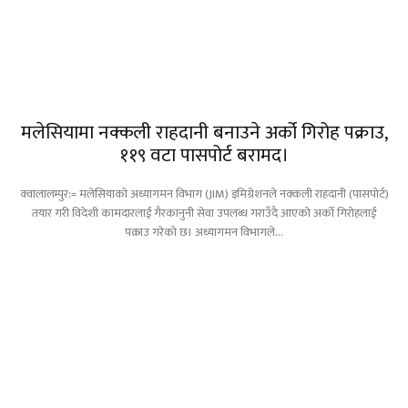
मलेसियामा नक्कली राहदानी बनाउने अर्को गिरोह पक्राउ,
११९ वटा पासपोर्ट बरामद।
क्वालालम्पुर:= मलेसियाको अध्यागमन विभाग (JIM) इमिग्रेशनले नक्कली राहदानी (पासपोर्ट)
तयार गरी विदेशी कामदारलाई गैरकानुनी सेवा उपलब्ध गराउँदै आएको अर्को गिरोहलाई
पक्राउ गरेको छ। अध्यागमन विभागले...