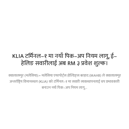
KLIA टर्मिनल–१ मा नयाँ पिक–अप नियम लागू, ई–
हेलिङ सवारीलाई अब RM ३ प्रवेश शुल्क।
क्वालालम्पुर (मलेसिया):= मलेसिया एयरपोर्ट्स होल्डिङ्स बरहाद (MAHB) ले क्वालालम्पुर
अन्तर्राष्ट्रिय विमानस्थल (KLIA) को टर्मिनल–१ मा सवारी व्यवस्थापनलाई थप प्रभावकारी
बनाउन नयाँ पिक–अप नियम लागू...