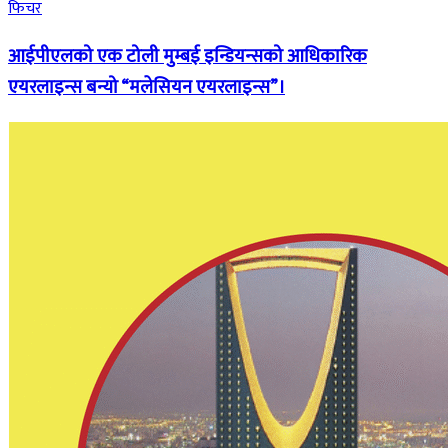
फिचर
आईपीएलको एक टोली मुम्बई इन्डियन्सको आधिकारिक
एयरलाइन्स बन्यो “मलेसियन एयरलाइन्स”।