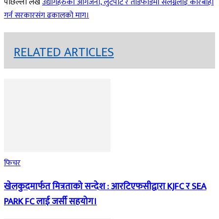
पछिल्लो लेख
उद्योगहरुको आगजनी, लुटपाट र तोडफोडमा संलग्नलाई कारबाही
गर्न सरकारसंग ढकालको माग।
RELATED ARTICLES
फिचर
खेलकुदमार्फत मित्रताको सन्देश : आरटिएफसीद्वारा KJFC र SEA
PARK FC लाई जर्सी सहयोग।