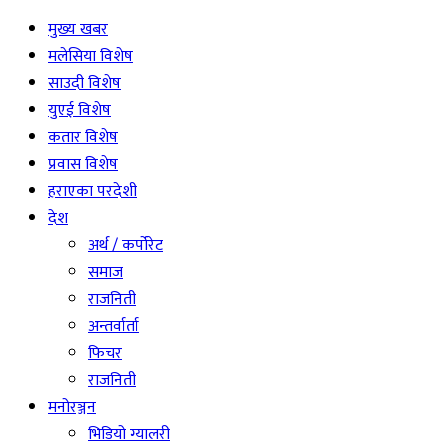
मुख्य खबर
मलेसिया विशेष
साउदी विशेष
युएई विशेष
कतार विशेष
प्रवास विशेष
हराएका परदेशी
देश
अर्थ / कर्पोरेट
समाज
राजनिती
अन्तर्वार्ता
फिचर
राजनिती
मनोरञ्जन
भिडियो ग्यालरी