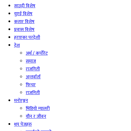
साउदी विशेष
युएई विशेष
कतार विशेष
प्रवास विशेष
हराएका परदेशी
देश
अर्थ / कर्पोरेट
समाज
राजनिती
अन्तर्वार्ता
फिचर
राजनिती
मनोरञ्जन
भिडियो ग्यालरी
यौन र जीवन
थप पेजहरु