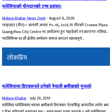
मलेसियाको योगदानको उच्च प्रशंसा।
Malaya khabar News Desk
-
August 6, 2026
ग्वाङ्झाउ (चीन):= आगामी अगस्ट १५–१६, २०२६ मा चीनको Crowne Plaza
Guangzhou City Centre मा आयोजना हुन गइरहेको एनआरएनए एसिया–
प्यासिफिक ११औँ क्षेत्रीय सम्मेलन सफल बनाउन महत्त्वपूर्ण...
लोकप्रिय
मलेसियामा डिएक्सनले ठगेको नेपाली श्रमीकको गुनासो
Malaya Khabar
-
July 29, 2019
मलेसिया मलेसियामा भएका श्रमीकले डिएक्सन नेटवर्किङ्ग कम्पनीमा लागेर श्रम
र पैसा लुटिएको वताएका छन् । स्याङ्गजाका प्रताप थापाले ४ वर्ष मलेसियामा...