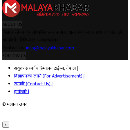
ABOUT US
बिश्वभर रहेका नेपाली श्रमिकहरुका ताजा खबर हर पल हर क्षण । जोडिने छौ
तपाईको नजिकै बाट । मलायाखबर
Contact us:
info@malayakhabar.com
FOLLOW US
सयुक्त सहर्काय हिमालय टाईम्स, नेपाल |
विज्ञापनका लागि (For Advertisement) |
सम्पर्क (Contact Us) |
हाम्रोबारे |
© मलाया खबर
x