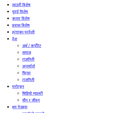
साउदी विशेष
युएई विशेष
कतार विशेष
प्रवास विशेष
हराएका परदेशी
देश
अर्थ / कर्पोरेट
समाज
राजनिती
अन्तर्वार्ता
फिचर
राजनिती
मनोरञ्जन
भिडियो ग्यालरी
यौन र जीवन
थप पेजहरु