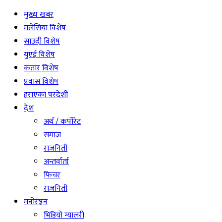
मुख्य खबर
मलेसिया विशेष
साउदी विशेष
युएई विशेष
कतार विशेष
प्रवास विशेष
हराएका परदेशी
देश
अर्थ / कर्पोरेट
समाज
राजनिती
अन्तर्वार्ता
फिचर
राजनिती
मनोरञ्जन
भिडियो ग्यालरी