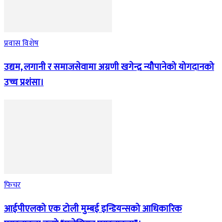
प्रवास विशेष
उद्यम, लगानी र समाजसेवामा अग्रणी खगेन्द्र न्यौपानेको योगदानको
उच्च प्रशंसा।
फिचर
आईपीएलको एक टोली मुम्बई इन्डियन्सको आधिकारिक