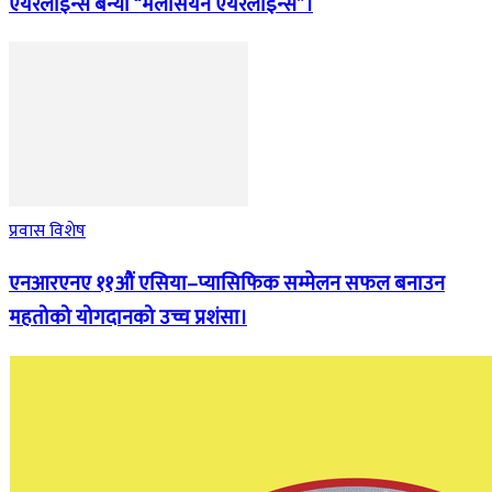
एयरलाइन्स बन्यो “मलेसियन एयरलाइन्स”।
प्रवास विशेष
एनआरएनए ११औं एसिया–प्यासिफिक सम्मेलन सफल बनाउन
महतोको योगदानको उच्च प्रशंसा।