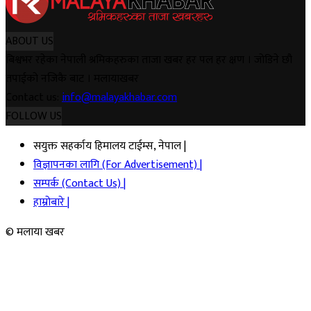
ABOUT US
बिश्वभर रहेका नेपाली श्रमिकहरुका ताजा खबर हर पल हर क्षण । जोडिने छौ
तपाईको नजिकै बाट । मलायाखबर
Contact us:
info@malayakhabar.com
FOLLOW US
सयुक्त सहर्काय हिमालय टाईम्स, नेपाल |
विज्ञापनका लागि (For Advertisement) |
सम्पर्क (Contact Us) |
हाम्रोबारे |
© मलाया खबर