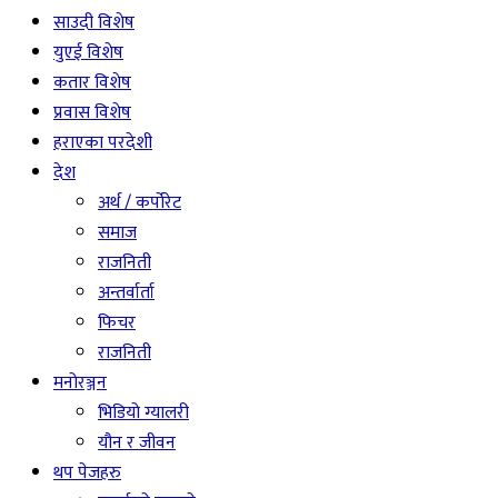
साउदी विशेष
युएई विशेष
कतार विशेष
प्रवास विशेष
हराएका परदेशी
देश
अर्थ / कर्पोरेट
समाज
राजनिती
अन्तर्वार्ता
फिचर
राजनिती
मनोरञ्जन
भिडियो ग्यालरी
यौन र जीवन
थप पेजहरु