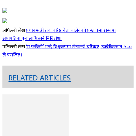
अघिल्लो लेख
प्रधानमन्त्री तथा वरिष्ठ नेता बालेनको प्रस्तावमा रास्वपा
सभापतिमा पुनः लामिछाने निर्विरोध।
पछिल्लो लेख
‘म फर्किएँ’ भन्दै विश्वकपमा रोनाल्डो चम्किए, उज्बेकिस्तान ५–०
ले पराजित।
RELATED ARTICLES