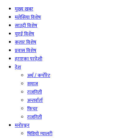
मुख्य खबर
मलेसिया विशेष
साउदी विशेष
युएई विशेष
कतार विशेष
प्रवास विशेष
हराएका परदेशी
देश
अर्थ / कर्पोरेट
समाज
राजनिती
अन्तर्वार्ता
फिचर
राजनिती
मनोरञ्जन
भिडियो ग्यालरी