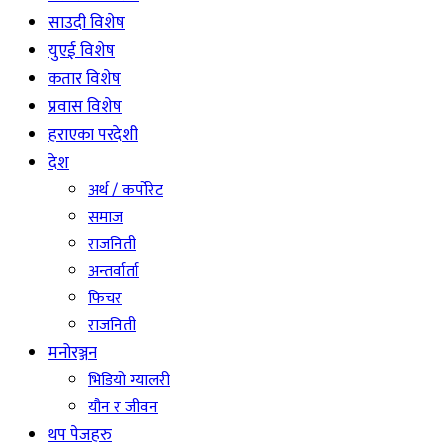
साउदी विशेष
युएई विशेष
कतार विशेष
प्रवास विशेष
हराएका परदेशी
देश
अर्थ / कर्पोरेट
समाज
राजनिती
अन्तर्वार्ता
फिचर
राजनिती
मनोरञ्जन
भिडियो ग्यालरी
यौन र जीवन
थप पेजहरु