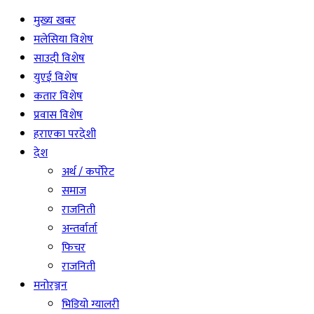
मुख्य खबर
मलेसिया विशेष
साउदी विशेष
युएई विशेष
कतार विशेष
प्रवास विशेष
हराएका परदेशी
देश
अर्थ / कर्पोरेट
समाज
राजनिती
अन्तर्वार्ता
फिचर
राजनिती
मनोरञ्जन
भिडियो ग्यालरी