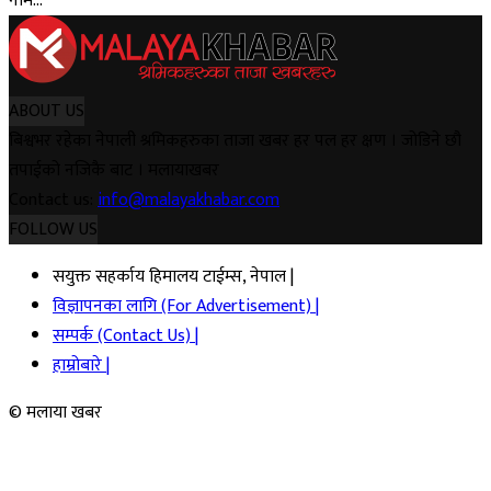
नाम...
ABOUT US
बिश्वभर रहेका नेपाली श्रमिकहरुका ताजा खबर हर पल हर क्षण । जोडिने छौ
तपाईको नजिकै बाट । मलायाखबर
Contact us:
info@malayakhabar.com
FOLLOW US
सयुक्त सहर्काय हिमालय टाईम्स, नेपाल |
विज्ञापनका लागि (For Advertisement) |
सम्पर्क (Contact Us) |
हाम्रोबारे |
© मलाया खबर