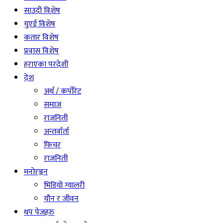
साउदी विशेष
युएई विशेष
कतार विशेष
प्रवास विशेष
हराएका परदेशी
देश
अर्थ / कर्पोरेट
समाज
राजनिती
अन्तर्वार्ता
फिचर
राजनिती
मनोरञ्जन
भिडियो ग्यालरी
यौन र जीवन
थप पेजहरु