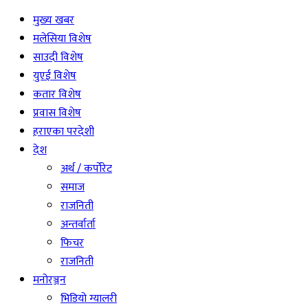
मुख्य खबर
मलेसिया विशेष
साउदी विशेष
युएई विशेष
कतार विशेष
प्रवास विशेष
हराएका परदेशी
देश
अर्थ / कर्पोरेट
समाज
राजनिती
अन्तर्वार्ता
फिचर
राजनिती
मनोरञ्जन
भिडियो ग्यालरी