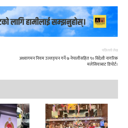
पछिल्लो लेख
अध्यागमन नियम उल्लङ्घन गर्ने ७ नेपालीसहित ९० विदेशी नागरिक
मलेसियाबाट डिपोर्ट।