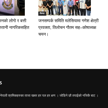
फिचर
नको लोगो र बत्ती
जनसम्पर्क समिति मलेसियामा गणेश क्षेत्री
किस्तानी नागरिकसहित
प्रवक्ता, तिलोचन गौतम सह–कोषाध्यक्ष
चयन।
S
ा नेपाली श्रमिकहरुका ताजा खबर हर पल हर क्षण । जोडिने छौ तपाईको नजिकै बाट ।