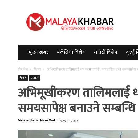
Malayakhabar
मुख्य खबर
मलेसिया विशेष
साउदी विशेष
युएई 
होम पेज
फिचर
अभिमूखीकरण तालिमलाई थप प्रभावकारी, व्यवहारिक तथा समयसापेक्ष ब
फिचर
समाज
अभिमूखीकरण तालिमलाई थप 
समयसापेक्ष बनाउने सम्बन्धि
Malaya khabar News Desk
-
May 21, 2026