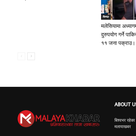
फिचर
मलेसियामा अध्यागम
दुरुपयोग गर्ने पा
११ जना पक्राउ।
ABOUT U
बिश्वभर रहेक
मलायाखबर