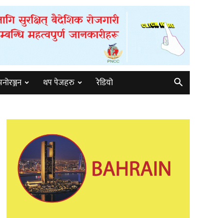
मनोरञ्जन
थप पेजहरु
रेडियो