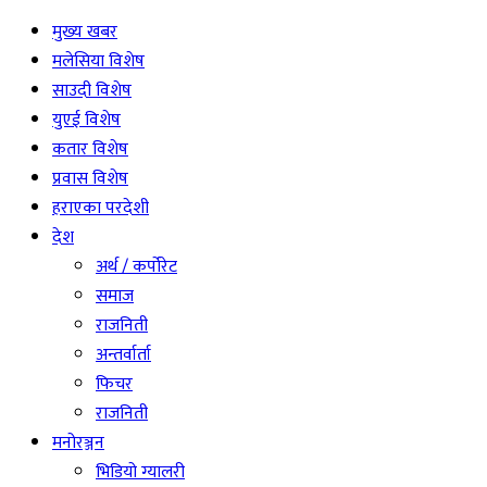
मुख्य खबर
मलेसिया विशेष
साउदी विशेष
युएई विशेष
कतार विशेष
प्रवास विशेष
हराएका परदेशी
देश
अर्थ / कर्पोरेट
समाज
राजनिती
अन्तर्वार्ता
फिचर
राजनिती
मनोरञ्जन
भिडियो ग्यालरी