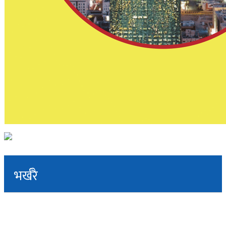
भर्खरै