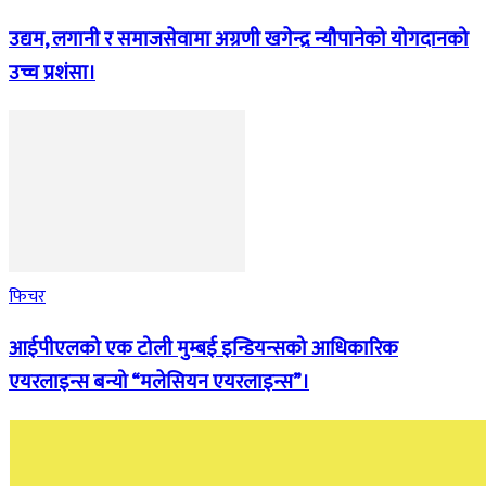
उद्यम, लगानी र समाजसेवामा अग्रणी खगेन्द्र न्यौपानेको योगदानको
उच्च प्रशंसा।
फिचर
आईपीएलको एक टोली मुम्बई इन्डियन्सको आधिकारिक
एयरलाइन्स बन्यो “मलेसियन एयरलाइन्स”।