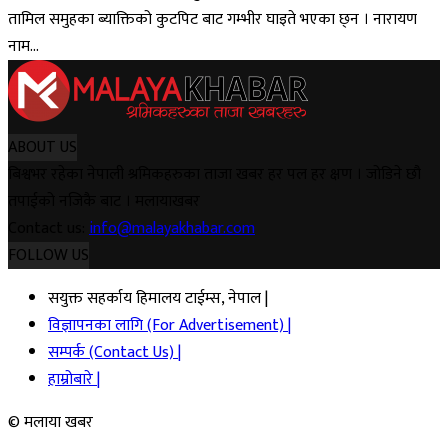
तामिल समुहका ब्याक्तिको कुटपिट बाट गम्भीर घाइते भएका छ्न । नारायण
नाम...
ABOUT US
बिश्वभर रहेका नेपाली श्रमिकहरुका ताजा खबर हर पल हर क्षण । जोडिने छौ
तपाईको नजिकै बाट । मलायाखबर
Contact us:
info@malayakhabar.com
FOLLOW US
सयुक्त सहर्काय हिमालय टाईम्स, नेपाल |
विज्ञापनका लागि (For Advertisement) |
सम्पर्क (Contact Us) |
हाम्रोबारे |
© मलाया खबर