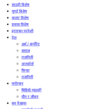
साउदी विशेष
युएई विशेष
कतार विशेष
प्रवास विशेष
हराएका परदेशी
देश
अर्थ / कर्पोरेट
समाज
राजनिती
अन्तर्वार्ता
फिचर
राजनिती
मनोरञ्जन
भिडियो ग्यालरी
यौन र जीवन
थप पेजहरु