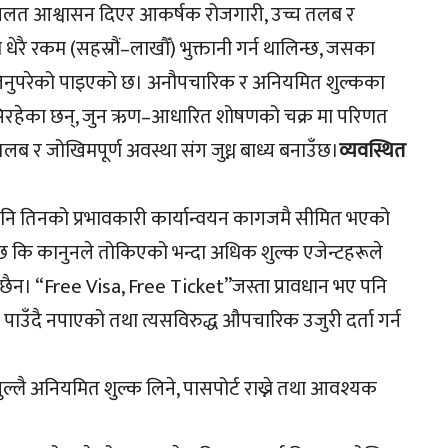
ाई गलत आश्वासन दिएर आकर्षक रोजगारी, उच्च तलब र
धेरै रकम (सहस्रौं–लाखौँ) भुक्तानी गर्न थालिन्छ, जसका
 लिनुपरेको पाइएको छ। अनौपचारिक र अनियमित शुल्कका
फसिरहेका छन्, जुन ऋण–आधारित शोषणको चक्र मा परिणत
र जोखिमपूर्ण अवस्था संग जुध्न बाध्य बनाउँछ।
व्यवस्थित
नि तिनको प्रभावकारी कार्यान्वयन कागजमै सीमित भएको
 छ कि कानुनले तोकिएको भन्दा अधिक शुल्क एजेन्टहरूले
ाप्त छैन। “Free Visa, Free Ticket”जस्ता प्रावधान भए पनि
 पाउँदै नपाएको तथा त्यसविरुद्ध औपचारिक उजुरी दर्ता गर्न
्लै अनियमित शुल्क लिने, पासपोर्ट राख्ने तथा आवश्यक