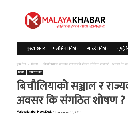
Malayakhabar
मुख्य खबर
मलेसिया विशेष
साउदी विशेष
युएई 
होम पेज
फिचर
बिचौलियाको सञ्जाल र राज्यको मौनता वैदेशिक रोजगारी : अवसर कि सं
फिचर
ब्लग/विविध
बिचौलियाको सञ्जाल र राज्य
अवसर कि संगठित शोषण ?
Malaya khabar News Desk
-
December 25, 2025