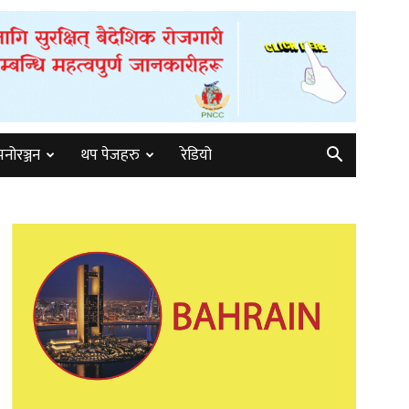
मनोरञ्जन
थप पेजहरु
रेडियो