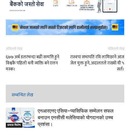
अघिल्लो लेख
पछिल्लो लेख
६७७ अर्ब डलरभन्दा बढी सम्पत्ति हुने
रास्वपा सभापति रवि लामिछाने आज
विश्वकै पहिलो धनी व्यक्ति बने एलन
जेल मुक्त हुने, अदालतले राख्यो यी ५
मस्क।
सर्त।
सम्बन्धित लेख
एनआरएनए एसिया–प्यासिफिक सम्मेलन सफल
बनाउन एनसीसी मलेसियाको योगदानको उच्च
प्रशंसा।
प्रवास विशेष