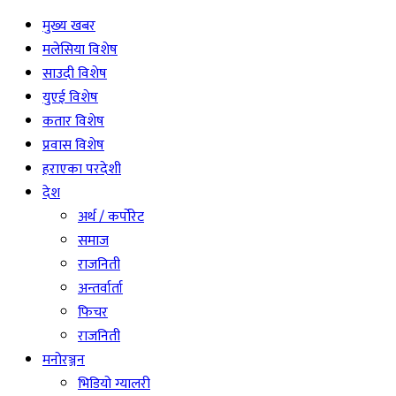
मुख्य खबर
मलेसिया विशेष
साउदी विशेष
युएई विशेष
कतार विशेष
प्रवास विशेष
हराएका परदेशी
देश
अर्थ / कर्पोरेट
समाज
राजनिती
अन्तर्वार्ता
फिचर
राजनिती
मनोरञ्जन
भिडियो ग्यालरी