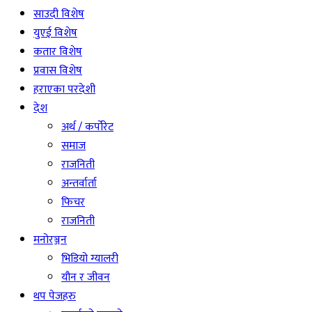
साउदी विशेष
युएई विशेष
कतार विशेष
प्रवास विशेष
हराएका परदेशी
देश
अर्थ / कर्पोरेट
समाज
राजनिती
अन्तर्वार्ता
फिचर
राजनिती
मनोरञ्जन
भिडियो ग्यालरी
यौन र जीवन
थप पेजहरु