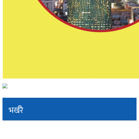
भर्खरै