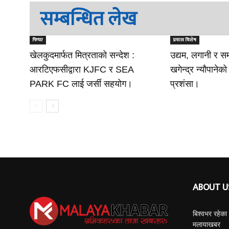
सम्बन्धित लेख
फिचर
प्रवास विशेष
खेलकुदमार्फत मित्रताको सन्देश :
उद्यम, लगानी र स
आरटिएफसीद्वारा KJFC र SEA
खगेन्द्र न्यौपाने
PARK FC लाई जर्सी सहयोग।
प्रशंसा।
ABOUT U
बिश्वभर रहेक
मलायाखबर