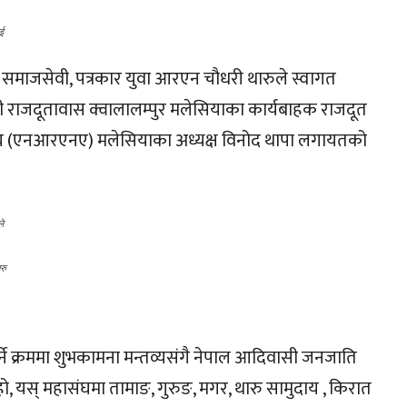
ाई
मा समाजसेवी, पत्रकार युवा आरएन चौधरी थारुले स्वागत
पाली राजदूतावास क्वालालम्पुर मलेसियाका कार्यबाहक राजदूत
 संघ (एनआरएनए) मलेसियाका अध्यक्ष विनोद थापा लगायतको
ले
रु
गर्ने क्रममा शुभकामना मन्तव्यसंगै नेपाल आदिवासी जनजाति
 यस् महासंघमा तामाङ, गुरुङ, मगर, थारु सामुदाय , किरात