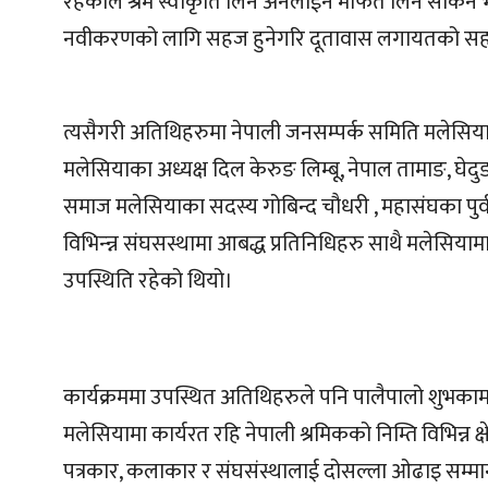
रहेकोले श्रम स्वीकृति लिन अनलाईन मार्फत लिन सकिने भ
नवीकरणको लागि सहज हुनेगरि दूतावास लगायतको सहकार
त्यसैगरी अतिथिहरुमा नेपाली जनसम्पर्क समिति मलेसियाका
मलेसियाका अध्यक्ष दिल केरुङ लिम्बू, नेपाल तामाङ, घेदु
समाज मलेसियाका सदस्य गोबिन्द चौधरी , महासंघका पुर्
विभिन्न्न संघसस्थामा आबद्ध प्रतिनिधिहरु साथै मलेसियाम
उपस्थिति रहेको थियो।
कार्यक्रममा उपस्थित अतिथिहरुले पनि पालैपालो शुभकामना
मलेसियामा कार्यरत रहि नेपाली श्रमिकको निम्ति विभिन्न क्ष
पत्रकार, कलाकार र संघसंस्थालाई दोसल्ला ओढाइ सम्मान 