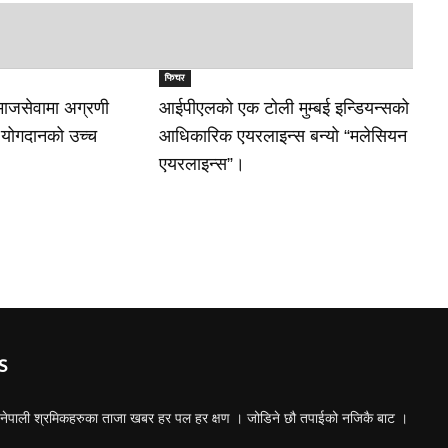
फिचर
माजसेवामा अग्रणी
आईपीएलको एक टोली मुम्बई इन्डियन्सको
को योगदानको उच्च
आधिकारिक एयरलाइन्स बन्यो “मलेसियन
एयरलाइन्स”।
S
ा नेपाली श्रमिकहरुका ताजा खबर हर पल हर क्षण । जोडिने छौ तपाईको नजिकै बाट ।