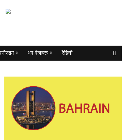
मनोरञ्जन
थप पेजहरु
रेडियो