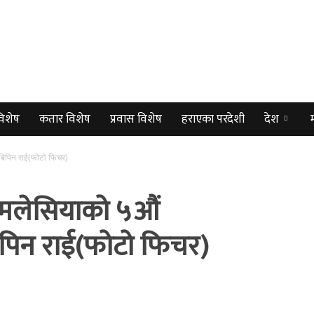
विशेष
कतार विशेष
प्रवास विशेष
हराएका परदेशी
देश
बिपिन राई(फोटो फिचर)
मलेसियाको ५औं
िपिन राई(फोटो फिचर)