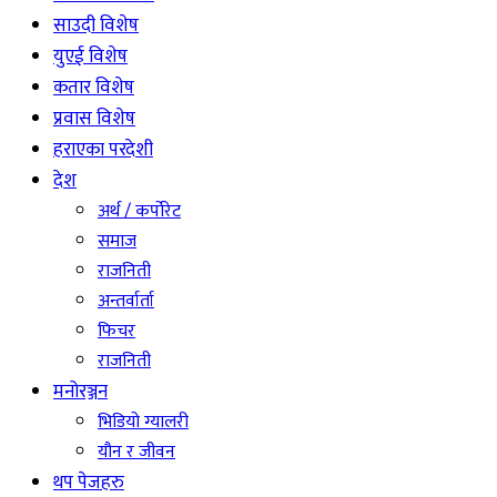
साउदी विशेष
युएई विशेष
कतार विशेष
प्रवास विशेष
हराएका परदेशी
देश
अर्थ / कर्पोरेट
समाज
राजनिती
अन्तर्वार्ता
फिचर
राजनिती
मनोरञ्जन
भिडियो ग्यालरी
यौन र जीवन
थप पेजहरु