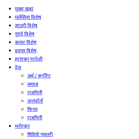
मुख्य खबर
मलेसिया विशेष
साउदी विशेष
युएई विशेष
कतार विशेष
प्रवास विशेष
हराएका परदेशी
देश
अर्थ / कर्पोरेट
समाज
राजनिती
अन्तर्वार्ता
फिचर
राजनिती
मनोरञ्जन
भिडियो ग्यालरी