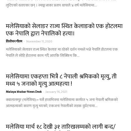
लुटिएको वताएका छन् । स्याङ्गजाका प्रताप थापाले ४ वर्ष मलेसियामा...
मलेसियाको सेलाङर राज्य स्थित केलाङको एक होटलमा
एक नेपालि द्वारा नेपालिको हत्या।
तिलोचन गौतम
-
November 11, 2020
मलेसियाको सेलाङर राज्य स्थित केलाङ मा रहेको दर्शन नमस्ते भन्ने नेपालि होटलमा एक
नेपालि ले सोहि होटलमा काम गर्दै आएकि सिक्किम कि...
मलेसियामा एकहप्ता भित्रै ८ नेपाली श्रमिकको मृत्यु, ती
मध्य ५ जनाको मृत्यु आत्महत्या !
Malaya khabar News Desk
-
January 16, 2021
क्वालालम्पुर (मलेसिया):= यसै हप्ताभित्रमा मलेसियामा कार्यरत ५ जना नेपाली श्रमिकको
आत्महत्याको कारण मृत्यु भएको, एकजना नेपालीको सडक दुर्घटनामा...
मलेसिया मार्च १८ देखी ३१ तारिखसम्मको लागी बन्द/