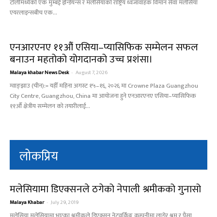
टोलीमध्येको एक मुम्बई इन्डियन्स र मलेसियाको राष्ट्रिय ध्वजावाहक विमान सेवा मलेसिया
एयरलाइन्सबीच एक...
एनआरएनए ११औं एसिया–प्यासिफिक सम्मेलन सफल
बनाउन महतोको योगदानको उच्च प्रशंसा।
Malaya khabar News Desk
-
August 7, 2026
ग्वाङ्झाउ (चीन):= यहीँ महिना अगस्ट १५–१६, २०२६ मा Crowne Plaza Guangzhou
City Centre, Guangzhou, China मा आयोजना हुने एनआरएनए एसिया–प्यासिफिक
११औँ क्षेत्रीय सम्मेलन को तयारीलाई...
लोकप्रिय
मलेसियामा डिएक्सनले ठगेको नेपाली श्रमीकको गुनासो
Malaya Khabar
-
July 29, 2019
मलेसिया मलेसियामा भएका श्रमीकले डिएक्सन नेटवर्किङ्ग कम्पनीमा लागेर श्रम र पैसा