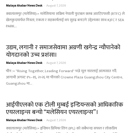
Malaya khabar News Desk
-
August 7, 2026
क्वालालम्पुर (मलेसिया):= मलेसियामा सक्रिय नेपाली फुटबल क्लब आरटिएफसी (RTFC) ले
खेलकुदमार्फत मित्रता, एकता र सहकार्यलाई थप सुदृढ बनाउने उद्देश्यका साथ KJFC र SEA
PARK...
उद्यम, लगानी र समाजसेवामा अग्रणी खगेन्द्र न्यौपानेको
योगदानको उच्च प्रशंसा।
Malaya khabar News Desk
-
August 7, 2026
चीन := "Rising Together, Leading Forward" भन्ने मूल नारालाई आत्मसात गर्दै
आगामी अगस्ट १५–१६, २०२६ मा चीनको Crowne Plaza Guangzhou City Centre,
Guangzhou मा...
आईपीएलको एक टोली मुम्बई इन्डियन्सको आधिकारिक
एयरलाइन्स बन्यो “मलेसियन एयरलाइन्स”।
Malaya khabar News Desk
-
August 7, 2026
क्वालालम्पुर (मलेसिया):= इन्डियन प्रिमियर लिग (IPL) को सबैभन्दा सफल र लोकप्रिय