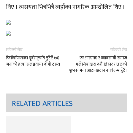
थिए । त्यसयता भित्रभित्रै त्यहाँका नागरिक आन्दोलित थिए ।
अघिल्लो लेख
पछिल्लो लेख
फिलिपिन्सका पूर्वराष्ट्रपति डुटेर्टे ७६
एनआरएनए र ब्यावसायी समाज
जनाको हत्या संलग्नतामा दोषी ठहर।
मलेसियाद्वारा दशैं,तिहार र छठको
शुभकामना आदानप्रदान कार्यक्रम हुँदै।
RELATED ARTICLES