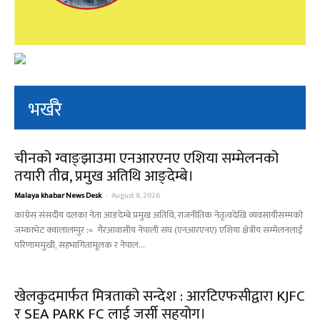
भर्खरै
चीनको ग्वाङ्झाउमा एनआरएनए एशिया सम्मेलनको
तयारी तीव्र, प्रमुख अतिथि आङ्देम्बे।
Malaya khabar News Desk
-
August 8, 2026
कांग्रेस संसदीय दलका नेता आङदेम्बे प्रमुख अतिथि, राजनीतिक नेतृत्वदेखि व्यवसायीसम्मको
जम्काभेट क्वालालम्पुर := गैरआवासीय नेपाली संघ (एनआरएनए) एशिया क्षेत्रीय सम्मेलनलाई
परिणाममुखी, सहभागितामूलक र नेपाल...
खेलकुदमार्फत मित्रताको सन्देश : आरटिएफसीद्वारा KJFC
र SEA PARK FC लाई जर्सी सहयोग।