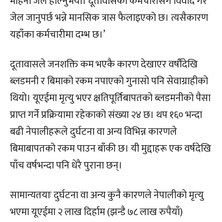
महिना जेल हाल्नुभयो। दूतावासका कर्मचारीसँग विवाद गरे
जेल जानुपर्छ भन्ने मानसिक त्रास फैलाइएको छ। त्यसैकारण
यहाँका कर्मचारीमा दम्भ छ।’
दूतावासले जनशक्ति कम भएकै कारण देखाएर वर्षौंदेखि
ब्लडमनी र बिमाको रकम नपाएको गुनासो पनि सेवाग्राहीको
थियो। यूएईमा मृत्‍यु भएर क्षतिपूर्तिबापतको ब्लडमनीको पैसा
प्राप्त गर्ने प्रक्रियामा रहेकाको संख्या २४ छ। थप १६० भन्दा
बढी नेपालीहरूले दुर्घटना वा अन्य विभिन्न कारणले
बिमाबापतको रकम पाउन बाँकी छ। यी मुद्दाहरू एक वर्षदेखि
पाँच वर्षभन्दा पनि धेरै पुराना छन्।
सामान्यतयाः दुर्घटना वा अन्य कुनै कारणले नेपालीको मृत्‍यु
भएमा यूएईमा २ लाख दिर्हाम (झन्डै ७८ लाख रुपैयाँ)