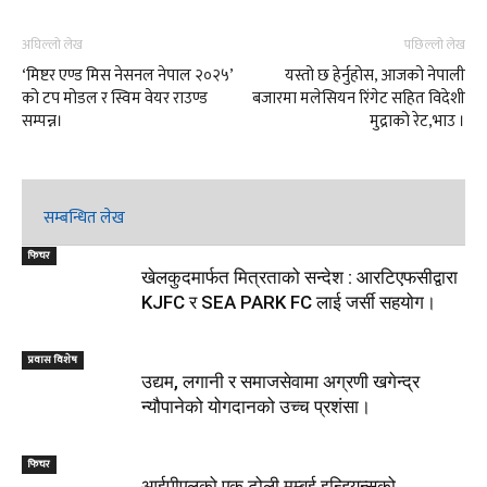
अघिल्लो लेख
पछिल्लो लेख
‘मिष्टर एण्ड मिस नेसनल नेपाल २०२५’
यस्तो छ हेर्नुहोस, आजको नेपाली
को टप मोडल र स्विम वेयर राउण्ड
बजारमा मलेसियन रिंगेट सहित विदेशी
सम्पन्न।
मुद्राको रेट,भाउ ।
सम्बन्धित लेख
फिचर
खेलकुदमार्फत मित्रताको सन्देश : आरटिएफसीद्वारा
KJFC र SEA PARK FC लाई जर्सी सहयोग।
प्रवास विशेष
उद्यम, लगानी र समाजसेवामा अग्रणी खगेन्द्र
न्यौपानेको योगदानको उच्च प्रशंसा।
फिचर
आईपीएलको एक टोली मुम्बई इन्डियन्सको