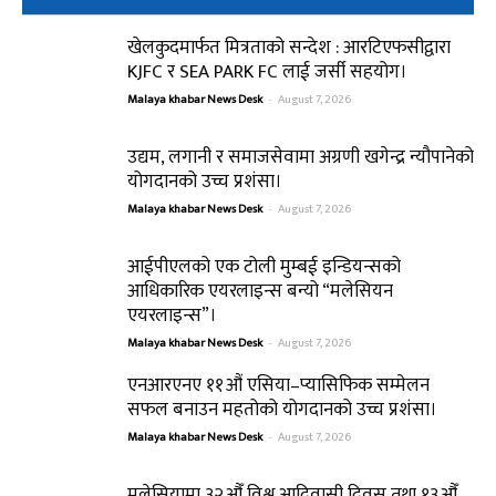
खेलकुदमार्फत मित्रताको सन्देश : आरटिएफसीद्वारा
KJFC र SEA PARK FC लाई जर्सी सहयोग।
Malaya khabar News Desk
-
August 7, 2026
उद्यम, लगानी र समाजसेवामा अग्रणी खगेन्द्र न्यौपानेको
योगदानको उच्च प्रशंसा।
Malaya khabar News Desk
-
August 7, 2026
आईपीएलको एक टोली मुम्बई इन्डियन्सको
आधिकारिक एयरलाइन्स बन्यो “मलेसियन
एयरलाइन्स”।
Malaya khabar News Desk
-
August 7, 2026
एनआरएनए ११औं एसिया–प्यासिफिक सम्मेलन
सफल बनाउन महतोको योगदानको उच्च प्रशंसा।
Malaya khabar News Desk
-
August 7, 2026
मलेसियामा ३२औँ विश्व आदिवासी दिवस तथा १३औँ