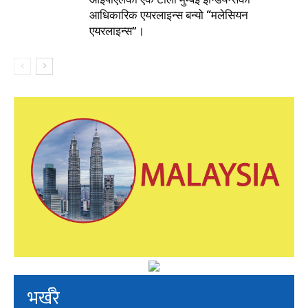
आधिकारिक एयरलाइन्स बन्यो “मलेसियन
एयरलाइन्स”।
भर्खरै