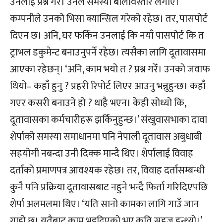
उनलाई प्रश्न गरेँ। उनले समस्या बेलिविस्तार लगाए।
कम्पनीले उनको भिसा क्यान्सिल गरेको रहेछ। तर, पासपोर्ट
दिएन छ। अनि, घर फर्किन उनलाई कि नयाँ पासपोर्ट कि त
ट्राभल डकुमेन्ट बनाउनुपर्ने रहेछ। त्यसैका लागि दूतावासमा
आएका रहेछन्। ‘अनि, काम भयो त ? प्रश्न गरेँ। उनको जवाफ
थियो– कहाँ हुनु ? प्रहरी रिपोर्ट लिएर आउनु भन्नुहुन्छ। कहाँ
गएर कसरी बनाउने हो ? थाहै भएन। केही सोध्यो कि,
दूतावासका कर्मचारीहरू झर्किनुहुन्छ।’ संखुवासभाका दावा
शेर्पाको समस्या समाधानमा पनि नेपाली दूतावास अबुधाबी
सहयोगी नबन्दा उनी दिक्क मान्दै थिए। शेर्पालाई विवाह
दर्ताको प्रमाणपत्र आवश्यक रहेछ। तर, विवाह दर्तासम्बन्धी
कुनै पनि प्रक्रिया दूतावासबाट नहुने भन्दै फिर्ता गरिदिएपछि
शेर्पा अलमलमा थिए। ‘यति सानो कामका लागि गाउँ जान
गाह्रो छ। यतैबाट काम भइदिएको भए कति सहज हुन्थ्यो।’