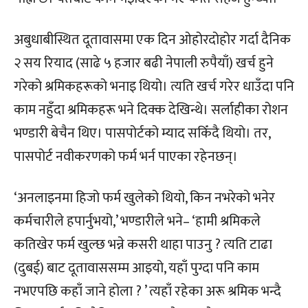
अबुधाबीस्थित दूतावासमा एक दिन ओहोरदोहोर गर्दा दैनिक
२ सय रियाद (साढे ५ हजार बढी नेपाली रुपैयाँ) खर्च हुने
गरेको श्रमिकहरूको भनाइ थियो। त्यति खर्च गरेर धाउँदा पनि
काम नहुँदा श्रमिकहरू भने दिक्क देखिन्थे। सर्लाहीका रोशन
भण्डारी बेचैन थिए। पासपोर्टको म्याद सकिँदै थियो। तर,
पासपोर्ट नवीकरणको फर्म भर्न पाएका रहेनछन्।
‘अनलाइनमा हिजो फर्म खुलेको थियो, किन नभरेको भनेर
कर्मचारीले हपार्नुभयो,’ भण्डारीले भने– ‘हामी श्रमिकले
कतिखेर फर्म खुल्छ भन्ने कसरी थाहा पाउनु ? त्यति टाढा
(दुबई) बाट दूतावाससम्म आइयो, यहाँ पुग्दा पनि काम
नभएपछि कहाँ जाने होला ? ’ त्यहाँ रहेका अरू श्रमिक भन्दै