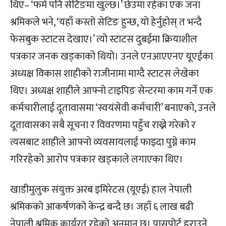
थिए– ‘फर्म पनि सेटिङमा खुल्छ।’ छेउमा रहेका एक जना
श्रमिकले भने, ‘यहाँ कस्तो सेटिङ हुन्छ, यो हेर्नुहोस् त भन्दै
फेसबुक स्टाटस देखाए।’ त्यो स्टाटस दुबईमा क्रियाशील
पत्रकार जनक खड्काको थियो। उनले एनआएएनए यूएईका
अध्यक्ष विकास शाहीको राजीनामा माग्दै स्टाटस लेखेका
थिए। अध्यक्ष शाहीले आफ्नो टाइपिङ सेन्टरमा काम गर्ने एक
कर्मचारीलाई दूतावासमा ‘स्वयंसेवी कर्मचारी’ बनाएको, उनले
दूतावासका सबै सूचना र विवरणमा पहुँच राख्ने गरेको र
त्यसबाट शाहीले आफ्नो व्यवसायलाई फाइदा पुग्ने काम
गरिरहेको आरोप पत्रकार खड्काले लगाएका थिए।
खाडीमुलुक संयुक्त अरब इमिरेटस (यूएई) हाल नेपाली
श्रमिकको आकर्षणको केन्द्र बन्दै छ। जहाँ ६ लाख बढी
नेपाली श्रमिक कार्यरत रहेको अनुमान छ। पासपोर्ट हराउने,