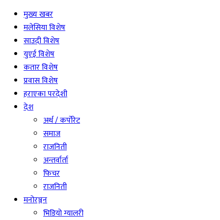
मुख्य खबर
मलेसिया विशेष
साउदी विशेष
युएई विशेष
कतार विशेष
प्रवास विशेष
हराएका परदेशी
देश
अर्थ / कर्पोरेट
समाज
राजनिती
अन्तर्वार्ता
फिचर
राजनिती
मनोरञ्जन
भिडियो ग्यालरी