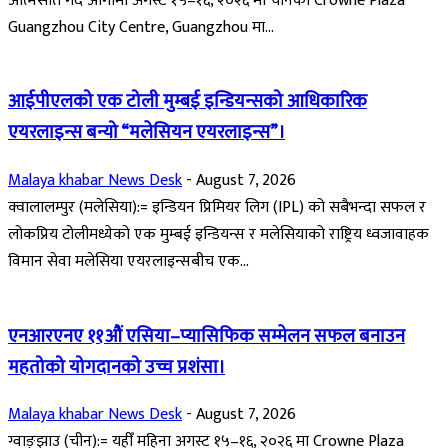
आत्मसात गर्दै आगामी अगस्ट १५–१६, २०२६ मा चीनको Crowne Plaza
Guangzhou City Centre, Guangzhou मा...
आईपीएलको एक टोली मुम्बई इन्डियन्सको आधिकारिक
एयरलाइन्स बन्यो “मलेसियन एयरलाइन्स”।
Malaya khabar News Desk
-
August 7, 2026
क्वालालम्पुर (मलेसिया):= इन्डियन प्रिमियर लिग (IPL) को सबैभन्दा सफल र
लोकप्रिय टोलीमध्येको एक मुम्बई इन्डियन्स र मलेसियाको राष्ट्रिय ध्वजावाहक
विमान सेवा मलेसिया एयरलाइन्सबीच एक...
एनआरएनए ११औं एसिया–प्यासिफिक सम्मेलन सफल बनाउन
महतोको योगदानको उच्च प्रशंसा।
Malaya khabar News Desk
-
August 7, 2026
ग्वाङ्झाउ (चीन):= यहीँ महिना अगस्ट १५–१६, २०२६ मा Crowne Plaza