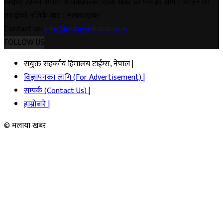
बिश्वभर रहेका नेपाली श्रमिकहरुका ताजा खबर हर पल हर क्षण । जोडिने छौ
तपाईको नजिकै बाट । मलायाखबर
Contact us:
info@malayakhabar.com
FOLLOW US
सयुक्त सहर्काय हिमालय टाईम्स, नेपाल |
विज्ञापनका लागि (For Advertisement) |
सम्पर्क (Contact Us) |
हाम्रोबारे |
© मलाया खबर