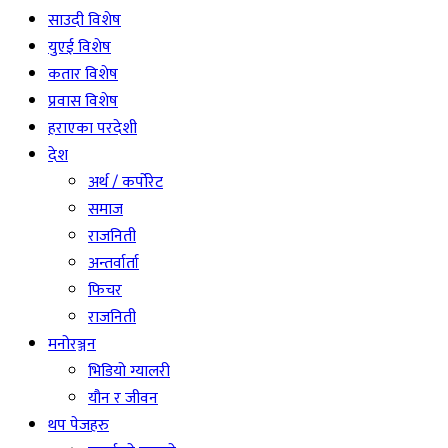
साउदी विशेष
युएई विशेष
कतार विशेष
प्रवास विशेष
हराएका परदेशी
देश
अर्थ / कर्पोरेट
समाज
राजनिती
अन्तर्वार्ता
फिचर
राजनिती
मनोरञ्जन
भिडियो ग्यालरी
यौन र जीवन
थप पेजहरु