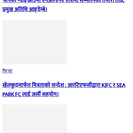
चीनको ग्वाङ्झाउमा एनआरएनए एशिया सम्मेलनको तयारी तीव्र,
प्रमुख अतिथि आङ्देम्बे।
फिचर
खेलकुदमार्फत मित्रताको सन्देश : आरटिएफसीद्वारा KJFC र SEA
PARK FC लाई जर्सी सहयोग।