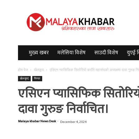
Malayakhabar
मुख्य खबर
मलेसिया विशेष
साउदी विशेष
युएई 
होम पेज
खेलकूद
एसिएन प्यासिफिक सितोरियो कराँते महासंघको अध्यक्षमा दावा गुरुङ नि
खेलकूद
फिचर
एसिएन प्यासिफिक सितोरियो 
दावा गुरुङ निर्वाचित।
Malaya khabar News Desk
-
December 4, 2024