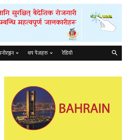
मनोरञ्जन
थप पेजहरु
रेडियो