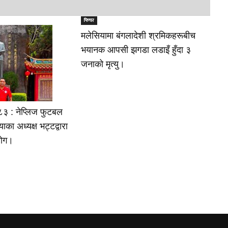
फिचर
मलेसियामा बंगलादेशी श्रमिकहरूबीच
भयानक आपसी झगडा लडाइँ हुँदा ३
जनाको मृत्यु।
३ : नेप्लिज फुटबल
ा अध्यक्ष भट्टद्वारा
योग।