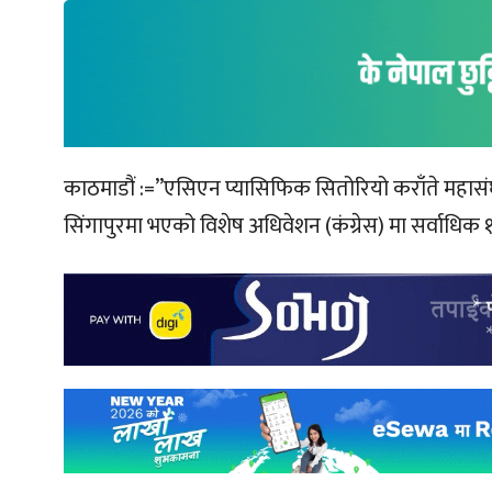
काठमाडौं :=”एसिएन प्यासिफिक सितोरियो कराँते महासंघक
सिंगापुरमा भएको विशेष अधिवेशन (कंग्रेस) मा सर्वाधिक १८ म