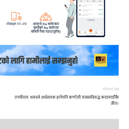
पछिल्लो लेख
एनपीएल: धवनले अर्धसतक हानेपनि कर्णाली याक्सविरुद्ध काठमाडौंकै
जीत।