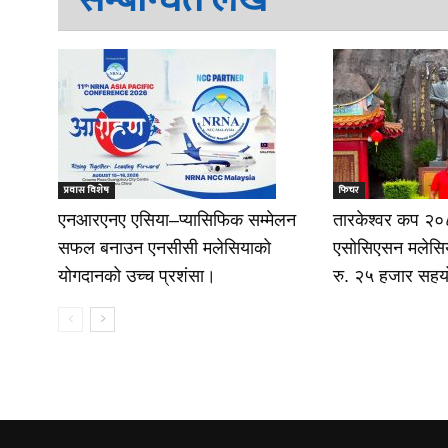
प्रवास विशेष
फिचर
एनआरएनए एसिया–प्यासिफिक सम्मेलन
तारकेश्वर कप २०८
सफल बनाउन एनसीसी मलेसियाको
एसोसिएसन मलेसियाक
योगदानको उच्च प्रशंसा।
रु. २५ हजार सह