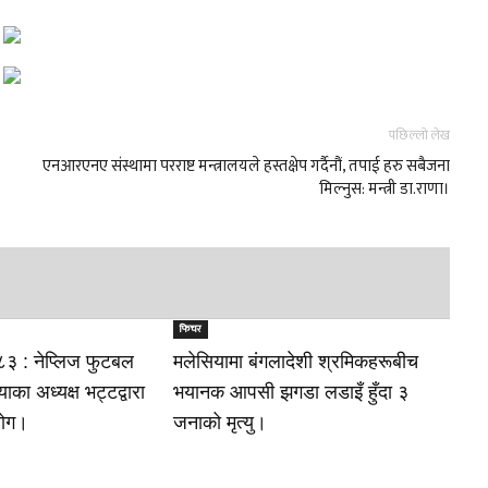
पछिल्लो लेख
एनआरएनए संस्थामा परराष्ट मन्त्रालयले हस्तक्षेप गर्दैनौं, तपाई हरु सबैजना
मिल्नुस: मन्त्री डा.राणा।
फिचर
३ : नेप्लिज फुटबल
मलेसियामा बंगलादेशी श्रमिकहरूबीच
ा अध्यक्ष भट्टद्वारा
भयानक आपसी झगडा लडाइँ हुँदा ३
योग।
जनाको मृत्यु।