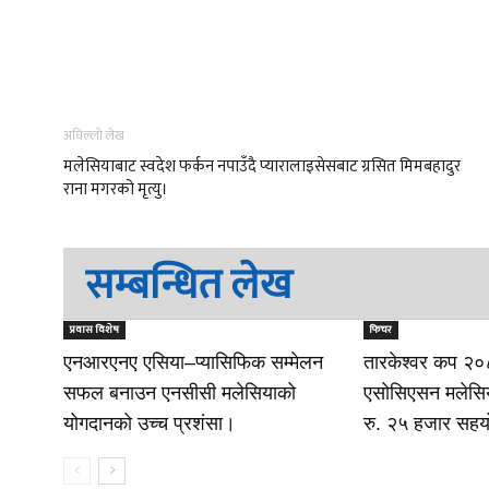
अघिल्लो लेख
मलेसियाबाट स्वदेश फर्कन नपाउँदै प्यारालाइसेसबाट ग्रसित मिमबहादुर
राना मगरको मृत्यु।
सम्बन्धित लेख
प्रवास विशेष
फिचर
एनआरएनए एसिया–प्यासिफिक सम्मेलन
तारकेश्वर कप २०८
सफल बनाउन एनसीसी मलेसियाको
एसोसिएसन मलेसियाक
योगदानको उच्च प्रशंसा।
रु. २५ हजार सह