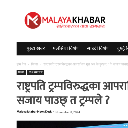
Malayakhabar
मुख्य खबर
मलेसिया विशेष
साउदी विशेष
युएई 
होम पेज
फिचर
राष्ट्रपति ट्रम्पविरुद्धका आपराधिक मुद्दा अब के हुन्छन् ? के सजाय पाउछ्
फिचर
विश्व समाचार
राष्ट्रपति ट्रम्पविरुद्धका आपर
सजाय पाउछ् त ट्रम्पले ?
Malaya khabar News Desk
-
November 8, 2024