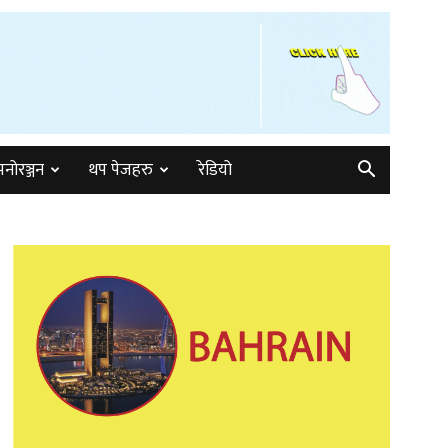
मनोरञ्जन
थप पेजहरु
रेडियो