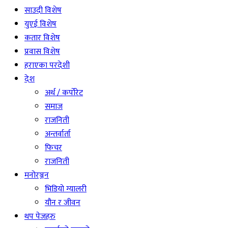
साउदी विशेष
युएई विशेष
कतार विशेष
प्रवास विशेष
हराएका परदेशी
देश
अर्थ / कर्पोरेट
समाज
राजनिती
अन्तर्वार्ता
फिचर
राजनिती
मनोरञ्जन
भिडियो ग्यालरी
यौन र जीवन
थप पेजहरु