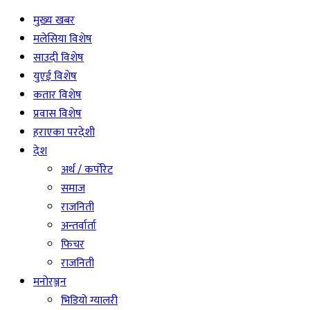
मुख्य खबर
मलेसिया विशेष
साउदी विशेष
युएई विशेष
कतार विशेष
प्रवास विशेष
हराएका परदेशी
देश
अर्थ / कर्पोरेट
समाज
राजनिती
अन्तर्वार्ता
फिचर
राजनिती
मनोरञ्जन
भिडियो ग्यालरी