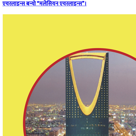
एयरलाइन्स बन्यो “मलेसियन एयरलाइन्स”।