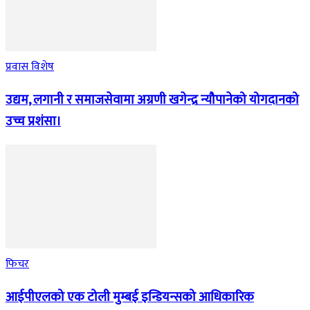
प्रवास विशेष
उद्यम, लगानी र समाजसेवामा अग्रणी खगेन्द्र न्यौपानेको योगदानको
उच्च प्रशंसा।
फिचर
आईपीएलको एक टोली मुम्बई इन्डियन्सको आधिकारिक