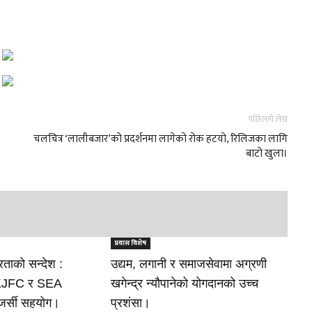
पछिल्लो लेख
चलचित्र ‘लालीबजार’को प्रदर्शनमा लागेको रोक हटयो, रिलिजका लागि
बाटो खुला।
प्रवास विशेष
रताको सन्देश :
उद्यम, लगानी र समाजसेवामा अग्रणी
 KJFC र SEA
खगेन्द्र न्यौपानेको योगदानको उच्च
र्सी सहयोग।
प्रशंसा।