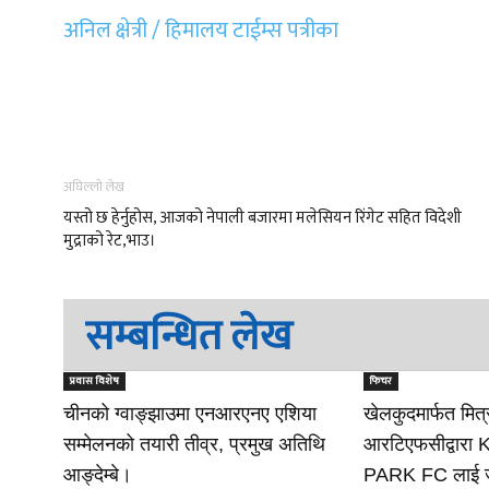
अनिल क्षेत्री / हिमालय टाईम्स पत्रीका
अघिल्लो लेख
यस्तो छ हेर्नुहोस, आजको नेपाली बजारमा मलेसियन रिंगेट सहित विदेशी
मुद्राको रेट,भाउ।
सम्बन्धित लेख
प्रवास विशेष
फिचर
चीनको ग्वाङ्झाउमा एनआरएनए एशिया
खेलकुदमार्फत मित्
सम्मेलनको तयारी तीव्र, प्रमुख अतिथि
आरटिएफसीद्वारा
आङ्देम्बे।
PARK FC लाई ज