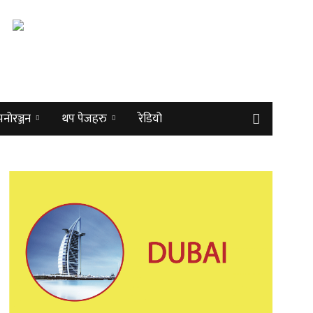
मनोरञ्जन
थप पेजहरु
रेडियो