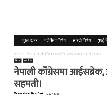
Malayakhabar
मुख्य खबर
मलेसिया विशेष
साउदी विशेष
युएई 
होम पेज
फिचर
नेपाली काँग्रेसमा आईसब्रेक, असन्तुष्ट खड्कासंग भयो सहमती।
फिचर
राजनीति
नेपाली काँग्रेसमा आईसब्रेक,
सहमती।
Malaya khabar News Desk
-
May 7, 2026