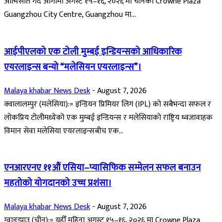
आत्मसात गर्दै आगामी अगस्ट १५–१६, २०२६ मा चीनको Crowne Plaza
Guangzhou City Centre, Guangzhou मा...
आईपीएलको एक टोली मुम्बई इन्डियन्सको आधिकारिक
एयरलाइन्स बन्यो “मलेसियन एयरलाइन्स”।
Malaya khabar News Desk
-
August 7, 2026
क्वालालम्पुर (मलेसिया):= इन्डियन प्रिमियर लिग (IPL) को सबैभन्दा सफल र
लोकप्रिय टोलीमध्येको एक मुम्बई इन्डियन्स र मलेसियाको राष्ट्रिय ध्वजावाहक
विमान सेवा मलेसिया एयरलाइन्सबीच एक...
एनआरएनए ११औं एसिया–प्यासिफिक सम्मेलन सफल बनाउन
महतोको योगदानको उच्च प्रशंसा।
Malaya khabar News Desk
-
August 7, 2026
ग्वाङ्झाउ (चीन):= यहीँ महिना अगस्ट १५–१६, २०२६ मा Crowne Plaza