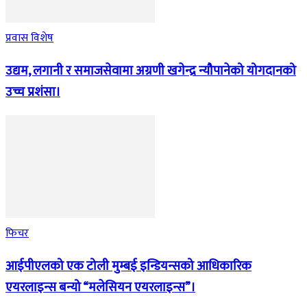
प्रवास विशेष
उद्यम, लगानी र समाजसेवामा अग्रणी खगेन्द्र न्यौपानेको योगदानको
उच्च प्रशंसा।
फिचर
आईपीएलको एक टोली मुम्बई इन्डियन्सको आधिकारिक
एयरलाइन्स बन्यो “मलेसियन एयरलाइन्स”।