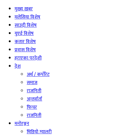
मुख्य खबर
मलेसिया विशेष
साउदी विशेष
युएई विशेष
कतार विशेष
प्रवास विशेष
हराएका परदेशी
देश
अर्थ / कर्पोरेट
समाज
राजनिती
अन्तर्वार्ता
फिचर
राजनिती
मनोरञ्जन
भिडियो ग्यालरी