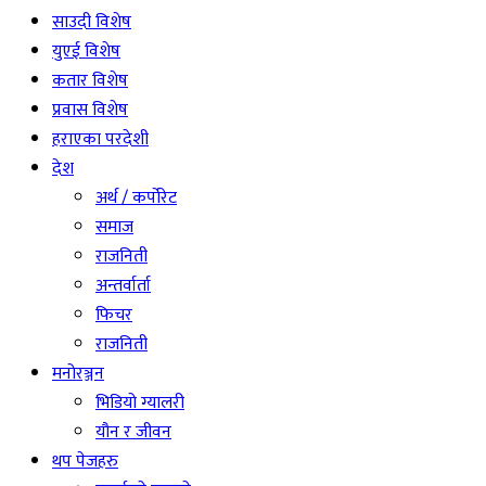
साउदी विशेष
युएई विशेष
कतार विशेष
प्रवास विशेष
हराएका परदेशी
देश
अर्थ / कर्पोरेट
समाज
राजनिती
अन्तर्वार्ता
फिचर
राजनिती
मनोरञ्जन
भिडियो ग्यालरी
यौन र जीवन
थप पेजहरु