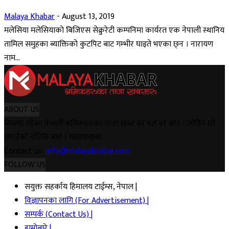
Malaya Khabar
-
August 13, 2019
मलेसिया मलेसियाको बिजिएस सेक्रुरेटी कम्पनिमा कार्यरत एक नेपाली स्थानिय
तामिल समुहका ब्याक्तिको कुटपिट बाट गम्भीर घाइते भएका छ्न । नारायण
नाम...
ABOUT US
बिश्वभर रहेका नेपाली श्रमिकहरुका ताजा खबर हर पल हर क्षण । जोडिने छौ
तपाईको नजिकै बाट । मलायाखबर
Contact us:
info@malayakhabar.com
FOLLOW US
सयुक्त सहर्काय हिमालय टाईम्स, नेपाल |
विज्ञापनका लागि (For Advertisement) |
सम्पर्क (Contact Us) |
हाम्रोबारे |