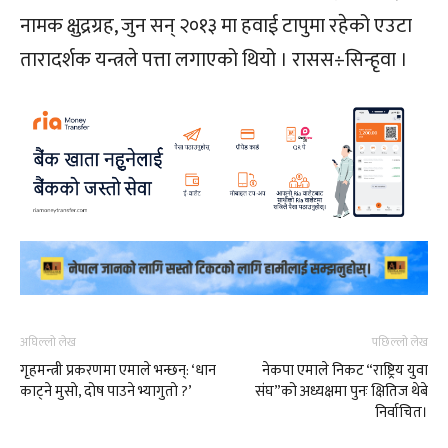
नामक क्षुद्रग्रह, जुन सन् २०१३ मा हवाई टापुमा रहेको एउटा
तारादर्शक यन्त्रले पत्ता लगाएको थियो । रासस÷सिन्हृवा ।
अघिल्लो लेख
पछिल्लो लेख
गृहमन्त्री प्रकरणमा एमाले भन्छन्: ‘धान
नेकपा एमाले निकट “राष्ट्रिय युवा
काट्ने मुसाे, दोष पाउने भ्यागुताे ?’
संघ”को अध्यक्षमा पुनः क्षितिज थेबे
निर्वाचित।