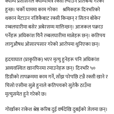
क्याम्प प्रशासनले क्याम्पभित्र रक्सी ल्याउन प्रतिबन्ध गरेको
हुन्छ। चर्को घाममा काम गरेका श्रमिकहरू दिनभरिको
थकान मेटाउन नजिकैबाट रक्सी किन्छन् र सितन बोकेर
रम्बलघारीमा बसेर अबेरसम्म मात्तिन्छन्। आजकल पक्राउ
पर्नेहरू अधिकांश यिनै रम्बलघारीमा मात्नेहरू छन्। कतिपय
लागुऔषध ओसारपसार गरेको आरोपमा थुनिएका छन्।
हृदयाघात (प्राकृतिक) भएर मृत्‍यु हुनेहरू पनि अधिकांश
अव्यवस्थित खानपिनमा रमाउनेहरू छन्। दिनभरि ५०
डिग्रीको तापक्रममा काम गर्ने, साँझ परेपछि टन्नै रक्सी खाने र
चिसो एसीमा सुत्ने हुनाले कतिपयको सुतेकै ठाउँमा
मृत्‍युसमेत हुने गरेको छ।
गोर्खाका राकेश श्रेष्ठ करिब दुई वर्षदेखि दुबईको जेलमा छन्।