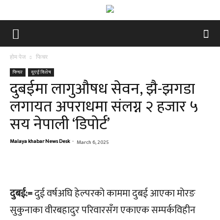
होम पेज
फिचर
फिचर
यूएई विशेष
दुबईमा लागुऔषध सेवन, झै-झगडा
लगायत अपराधमा संलग्न २ हजार ५
सय नेपाली ‘डिपोर्ट’
Malaya khabar News Desk
-
March 6, 2025
दुबई:=
दुई वर्षअघि हेल्परको काममा दुबई आएका मोरङ
सुकुनाका वीरबहादुर परिवारसँग एकाएक सम्पर्कविहीन