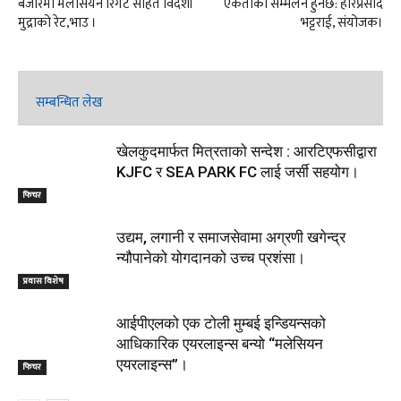
बजारमा मलेसियन रिंगेट सहित विदेशी
एकताको सम्मेलन हुनेछ: हरिप्रसाद
मुद्राको रेट,भाउ ।
भट्टराई, संयोजक।
सम्बन्धित लेख
खेलकुदमार्फत मित्रताको सन्देश : आरटिएफसीद्वारा
KJFC र SEA PARK FC लाई जर्सी सहयोग।
फिचर
उद्यम, लगानी र समाजसेवामा अग्रणी खगेन्द्र
न्यौपानेको योगदानको उच्च प्रशंसा।
प्रवास विशेष
आईपीएलको एक टोली मुम्बई इन्डियन्सको
आधिकारिक एयरलाइन्स बन्यो “मलेसियन
एयरलाइन्स”।
फिचर