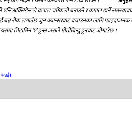
न् राख्न सहयोग गर्दछ । यसले कमजोरी पनि टाढा राख्छ ।
अनुहा
ने एन्टिअक्सिडेन्टले कपाल चम्किलो बनाउने र कपाल झर
लाई बन्न रोक लगाउँछ जुन क्यान्सरबाट बचाउनका लागि फाइदाजनक 
यसमा भिटामिन ‘ए’ हुन्छ जसले मोतीबिन्दु हुनबाट जोगाउँछ ।
 बिदाई।