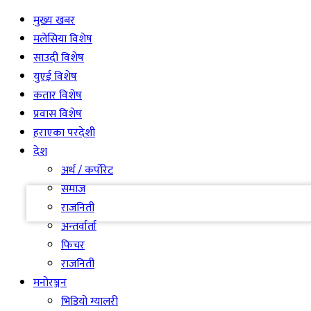
मुख्य खबर
मलेसिया विशेष
साउदी विशेष
युएई विशेष
कतार विशेष
प्रवास विशेष
your username
हराएका परदेशी
देश
your password
अर्थ / कर्पोरेट
समाज
राजनिती
अन्तर्वार्ता
फिचर
राजनिती
मनोरञ्जन
भिडियो ग्यालरी