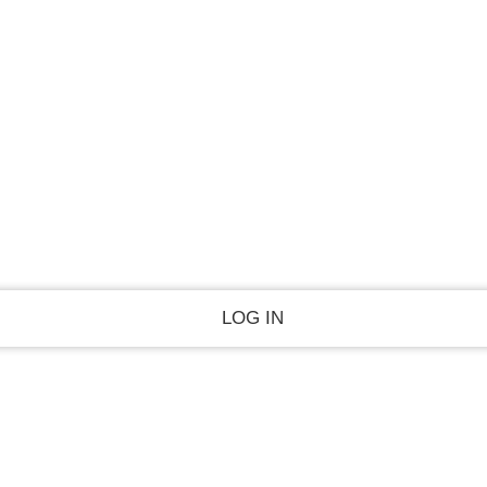
PASSWORD RECOVERY
SIGN IN
Welcome!
Log into your account
Forgot your password?
Recover your password