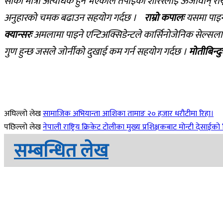
सीको मात्रा अत्यधिक हुने भएकाले तपाईंको शरिरलाई ऊर्जावा
अनुहारको चमक बढाउन सहयोग गर्दछ ।
राम्रो कपालः
यसमा पाइ
क्यान्सरः
अमलामा पाइने एन्टिअक्सिडेन्टले कार्सिनोजेनिक सेल्स
गुण हुन्छ जसले जोर्नीको दुखाई कम गर्न सहयोग गर्दछ ।
मोतीबिन्दुः
अघिल्लो लेख
सामाजिक अभियान्ता आशिका तामाङ २० हजार धरौटीमा रिहा।
पछिल्लो लेख
नेपाली राष्ट्रिय क्रिकेट टोलीका मुख्य प्रशिक्षकबाट मोन्टी देसाईको
सम्बन्धित लेख