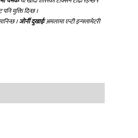
रमा चमकः
यो खाँदा शरिरको टक्सिन टाढा रहन्छ र
्ने समस्याबाट पनि मुक्ति दिन्छ ।
मानिन्छ ।
जोर्नी दुखाईः
अमलामा एन्टी इन्फ्लामेटरी