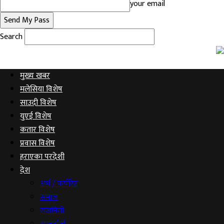
your email
Search
मुख्य खबर
मलेसिया विशेष
साउदी विशेष
युएई विशेष
कतार विशेष
प्रवास विशेष
हराएका परदेशी
देश
अर्थ / कर्पोरेट
समाज
राजनिती