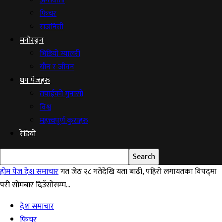
अन्तर्वार्ता
फिचर
राजनिती
मनोरञ्जन
भिडियो ग्यालरी
यौन र जीवन
थप पेजहरु
तपाईको गुनासो
विश्व
महत्त्वपूर्ण कुराहरु
रेडियो
होम पेज
देश समाचार
गत जेठ २८ गतेदेखि यता बाढी, पहिरो लगायतका विपद्‍मा
परी सोमबार दिउँसोसम्म...
देश समाचार
फिचर