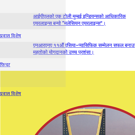
आईपीएलको एक टोली मुम्बई इन्डियन्सको आधिकारिक
एयरलाइन्स बन्यो “मलेसियन एयरलाइन्स”।
प्रवास विशेष
एनआरएनए ११औं एसिया–प्यासिफिक सम्मेलन सफल बना
महतोको योगदानको उच्च प्रशंसा।
फिचर
प्रवास विशेष