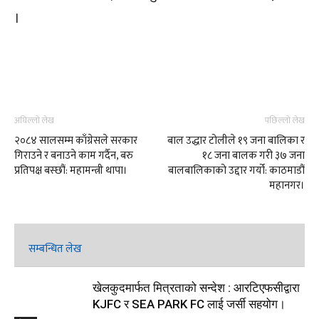
।
अघिल्लो लेख
पछिल्लो लेख
२०८४ सालसम्म काँग्रेसले सरकार
बाल उद्धार टोलीले १९ जना बालिका र
गिराउने र बनाउने काम गर्दैन, बरु
१८ जना बालक गरी ३७ जना
प्रतिपक्ष बस्छौं: महामन्त्री थापा।
बालबालिकाको उद्दार गर्यो: काठमाडौं
महानगर।
सम्बन्धित लेख
खेलकुदमार्फत मित्रताको सन्देश : आरटिएफसीद्वारा
KJFC र SEA PARK FC लाई जर्सी सहयोग।