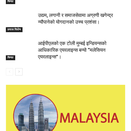
फिचर
उद्यम, लगानी र समाजसेवामा अग्रणी खगेन्द्र
न्यौपानेको योगदानको उच्च प्रशंसा।
प्रवास विशेष
आईपीएलको एक टोली मुम्बई इन्डियन्सको
आधिकारिक एयरलाइन्स बन्यो “मलेसियन
एयरलाइन्स”।
फिचर