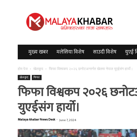
Malayakhabar
मुख्य खबर
मलेसिया विशेष
साउदी विशेष
युएई 
होम पेज
खेलकूद
फिफा विश्वकप २०२६ छनोटअन्तर्गत खेलमा नेपाल युएईसंग हार्यो।
खेलकूद
फिचर
फिफा विश्वकप २०२६ छनोटअन
युएईसंग हार्यो।
Malaya khabar News Desk
-
June 7, 2024