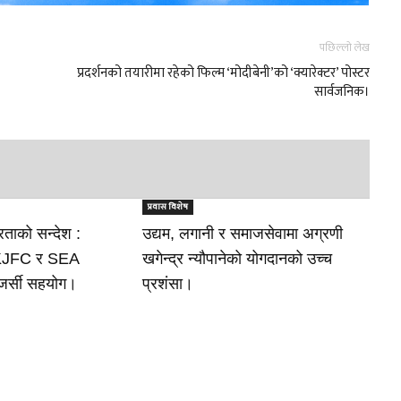
पछिल्लो लेख
प्रदर्शनको तयारीमा रहेको फिल्म ‘मोदीबेनी’को ‘क्यारेक्टर’ पोस्टर
सार्वजनिक।
प्रवास विशेष
रताको सन्देश :
उद्यम, लगानी र समाजसेवामा अग्रणी
 KJFC र SEA
खगेन्द्र न्यौपानेको योगदानको उच्च
र्सी सहयोग।
प्रशंसा।