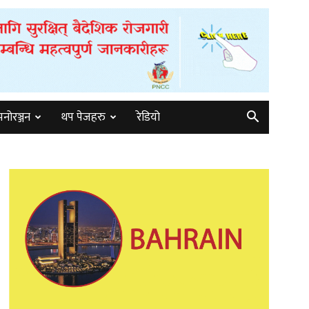
मनोरञ्जन
थप पेजहरु
रेडियो