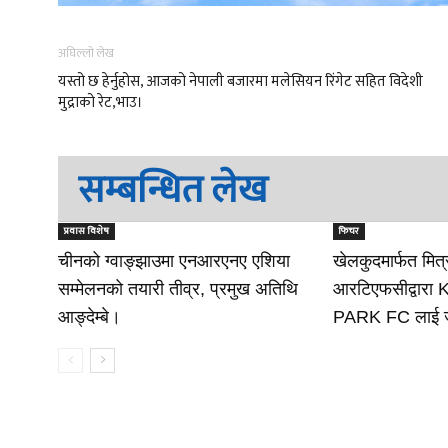
अघिल्लो लेख
यस्तो छ हेर्नुहोस, आजको नेपाली बजारमा मलेसियन रिंगेट सहित विदेशी
मुद्राको रेट,भाउ।
सम्बन्धित लेख
प्रवास विशेष
फिचर
चीनको ग्वाङ्झाउमा एनआरएनए एशिया
खेलकुदमार्फत मित्
सम्मेलनको तयारी तीव्र, प्रमुख अतिथि
आरटिएफसीद्वारा
आङ्देम्बे।
PARK FC लाई ज