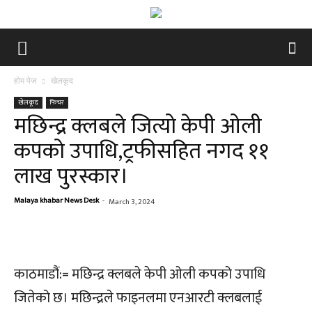
होम पेज
खेलकूद
खेलकूद
फिचर
मछिन्द्र क्लबले जित्यो केपी ओली
कपको उपाधि,ट्रफीसहित नगद ११
लाख पुरस्कार।
Malaya khabar News Desk
-
March 3, 2024
काठमाडौं:= मछिन्द्र क्लबले केपी ओली कपको उपाधि
जितेको छ। मछिन्द्रले फाइनलमा एनआरटी क्लबलाई