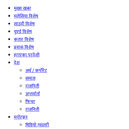
मुख्य खबर
मलेसिया विशेष
साउदी विशेष
युएई विशेष
कतार विशेष
प्रवास विशेष
हराएका परदेशी
देश
अर्थ / कर्पोरेट
समाज
राजनिती
अन्तर्वार्ता
फिचर
राजनिती
मनोरञ्जन
भिडियो ग्यालरी