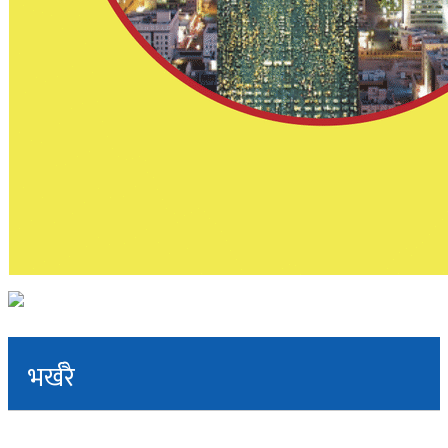
भर्खरै