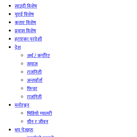
साउदी विशेष
युएई विशेष
कतार विशेष
प्रवास विशेष
हराएका परदेशी
देश
अर्थ / कर्पोरेट
समाज
राजनिती
अन्तर्वार्ता
फिचर
राजनिती
मनोरञ्जन
भिडियो ग्यालरी
यौन र जीवन
थप पेजहरु