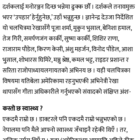
दर्शकलाई मनोरञ्जन दिन्छ भन्नेमा ढुक्क छौँ । दर्शकले तनावमुक्त
भएर ‘उपहार’ हेर्नुहुनेछ,’ उहाँ भन्नुहुन्छ । ज्ञानेन्द्र देउजा निर्देशित
यो चलचित्रमा रेखासँगै पूजा शर्मा, मुकुन भुसाल, बेनिशा हमाल,
तेज गिरी, समर्पणजंग कार्की, सुष्मा कार्की, शिशिर राणा,
राजाराम पौडेल, किरण केसी, अंशु महर्जन, विनोद पौडेल, आशा
भुुसाल, शोभारस घिमिरे, मञ्जु श्रेष्ठ, कमल भट्ट, राइडर प्रशान्त र
सरिता राजोपाध्यायलगायतको अभिनय छ । यही चलचित्रका
विषयमा यतिबेला अमेरिकामा रहनुभएकी अभिनेत्री रेखा
थापासँग गीता अधिकारीले गर्नुभएको संवादको संक्षिप्त अंशः-
कस्तो छ स्वास्थ्य ?
एकदमै राम्रो छ । डाक्टरले पनि एकदमै राम्रो भन्नुभएको छ ।
नेपालमा पनि मैले आफ्नो स्वास्थ्य जँचाइनै रहेकी थिएँ । तर,