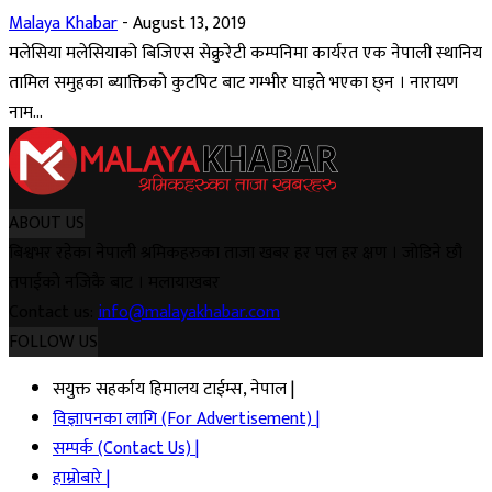
Malaya Khabar
-
August 13, 2019
मलेसिया मलेसियाको बिजिएस सेक्रुरेटी कम्पनिमा कार्यरत एक नेपाली स्थानिय
तामिल समुहका ब्याक्तिको कुटपिट बाट गम्भीर घाइते भएका छ्न । नारायण
नाम...
ABOUT US
बिश्वभर रहेका नेपाली श्रमिकहरुका ताजा खबर हर पल हर क्षण । जोडिने छौ
तपाईको नजिकै बाट । मलायाखबर
Contact us:
info@malayakhabar.com
FOLLOW US
सयुक्त सहर्काय हिमालय टाईम्स, नेपाल |
विज्ञापनका लागि (For Advertisement) |
सम्पर्क (Contact Us) |
हाम्रोबारे |